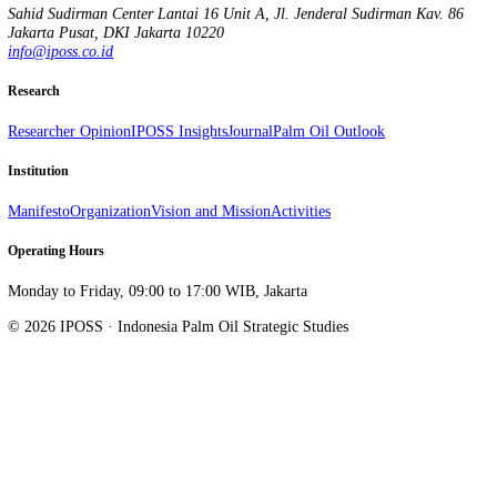
Indonesia Palm Oil Strategic Studies. Research, advocacy, and data on
Sahid Sudirman Center Lantai 16 Unit A, Jl. Jenderal Sudirman Kav.
Jakarta Pusat
,
DKI Jakarta
10220
info@iposs.co.id
Research
Researcher Opinion
IPOSS Insights
Journal
Palm Oil Outlook
Institution
Manifesto
Organization
Vision and Mission
Activities