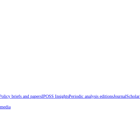
d Papers
Policy briefs and papers
IPOSS Insights
Periodic analysis edition
oss the media