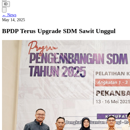
Supervisory Board
Management and Team
ID
←
News
May 14, 2025
BPDP Terus Upgrade SDM Sawit Unggul