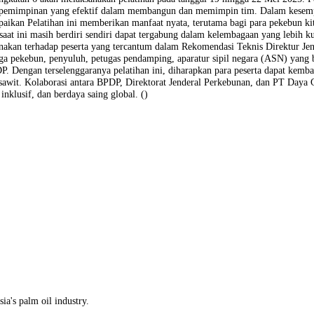
program strategis nasional, termasuk pengembangan SDM, riset, perema
la program pengembangan SDM sawit sejak beberapa tahun terakhir. T
an 12 kelas di tiga provinsi, yakni Riau, Kalimantan Utara, dan Su
komitmen Badan Pengelola Dana Perkebunan dan Direktorat Jenderal P
 kemampuan komunikasi yang efektif merupakan kunci dalam mendorong 
kait lainnya,” ujar Direktur Utama PT Daya Guna Lestari, M Gema Aliza 
Bengkalis, dan Kuantan Singingi. Pelatihan dilaksanakan dalam enam a
 5, dan angkatan 6 akan melaksanakan pelatihan pada tanggal 19 hing
, serta kepemimpinan yang efektif dalam membangun dan memimpin tim
menyampaikan Pelatihan ini memberikan manfaat nyata, terutama bagi 
n yang saat ini masih berdiri sendiri dapat tergabung dalam kelembaga
i dilaksanakan terhadap peserta yang tercantum dalam Rekomendasi Tekn
eluarga pekebun, penyuluh, petugas pendamping, aparatur sipil negara
ama BPDP. Dengan terselenggaranya pelatihan ini, diharapkan para pe
tri kelapa sawit. Kolaborasi antara BPDP, Direktorat Jenderal Perke
jutan, inklusif, dan berdaya saing global. ()