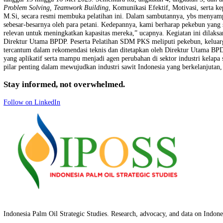
RI yang bertugas mengelola dana perkebunan sawit untuk mendukung 
pelaksana pelatihan yang telah memiliki pengalaman dalam mengelo
pelatihan SDM-PKS ini. Tahun ini PT DGL dipercaya menyelenggarak
Putra, mengatakan bahwa program ini merupakan bentuk nyata dari 
sektor perkebunan. “Kami percaya bahwa kepemimpinan yang kuat dan
baik di tingkat petani, kelompok tani, koperasi, maupun instansi ter
berbagai kabupaten di Provinsi Riau yaitu Rokan Hilir, Rokan Hulu, 
tanggal 13 hingga 16 Mei 2025. Sementara itu, angkatan 4, angkatan
Problem Solving, Teamwork Building
, Komunikasi Efektif, Motivasi
M.Si, secara resmi membuka pelatihan ini. Dalam sambutannya, ybs 
sebesar-besarnya oleh para petani. Kedepannya, kami berharap pekebu
relevan untuk meningkatkan kapasitas mereka,” ucapnya. Kegiatan in
Direktur Utama BPDP. Peserta Pelatihan SDM PKS meliputi pekebun, k
tercantum dalam rekomendasi teknis dan ditetapkan oleh Direktur Ut
yang aplikatif serta mampu menjadi agen perubahan di sektor indus
pilar penting dalam mewujudkan industri sawit Indonesia yang berkelan
Stay informed, not overwhelmed.
Follow on LinkedIn