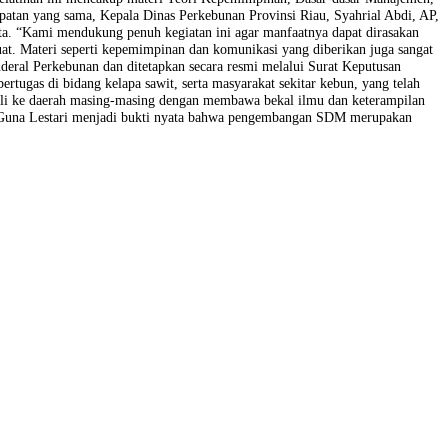
jaan sawit rakyat, dan sarana prasarana. Sedangkan PT Daya Guna Les
ahun 2025 ini menjadi tahun ketiga PT DGL dipercaya oleh BPDP untu
matera Selatan. Dalam sambutannya Direktur Utama PT Daya Guna Lesta
erkebunan Kementerian Pertanian dalam meningkatkan kapasitas sumber
peningkatan produktivitas, efisiensi, dan kualitas sumber daya manu
Putra. Pelatihan yang berlangsung di Pekanbaru ini diikuti oleh 178 pe
ngkatan dimana angkatan 1, angkatan 2, dan angkatan 3 dijadwalkan me
ga 22 Mei 2025. Pelatihan ini mencakup materi Teori Kepemimpinan, D
. Dalam kesempatan yang sama, Kepala Dinas Perkebunan Provinsi Ria
para pekebun kita. “Kami mendukung penuh kegiatan ini agar manfaatn
an yang lebih kuat. Materi seperti kepemimpinan dan komunikasi yang 
is Direktur Jenderal Perkebunan dan ditetapkan secara resmi melalui 
 (ASN) yang bertugas di bidang kelapa sawit, serta masyarakat sekitar
serta dapat kembali ke daerah masing-masing dengan membawa bekal il
bunan, dan PT Daya Guna Lestari menjadi bukti nyata bahwa pengemban