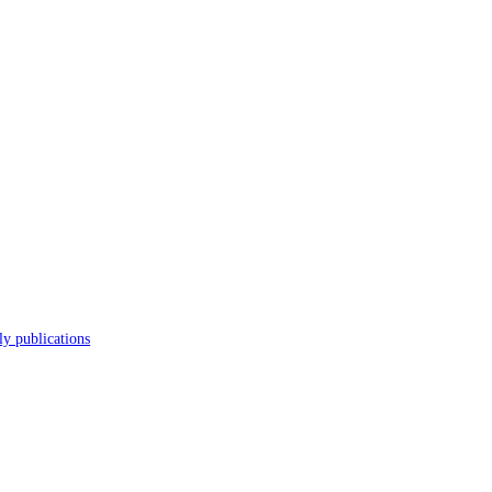
s
Journal
Scholarly publications