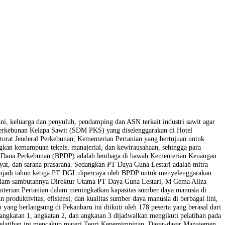
uan para petani, keluarga dan penyuluh, pendamping dan ASN terkait
ya Manusia Perkebunan Kelapa Sawit (SDM PKS) yang diselenggarak
a dengan Direktorat Jenderal Perkebunan, Kementerian Pertanian yang
 untuk mengembangkan kemampuan teknis, manajerial, dan kewirausahaan
if. Badan Pengelola Dana Perkebunan (BPDP) adalah lembaga di bawah 