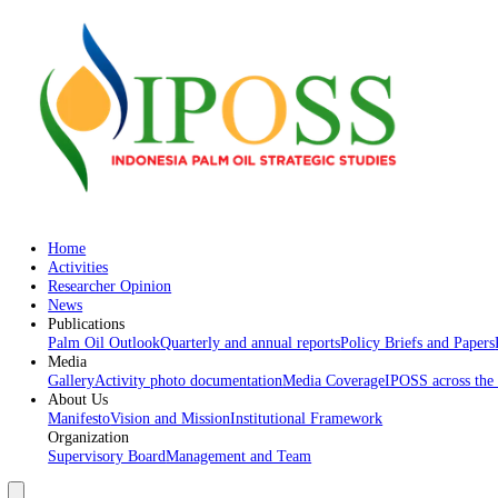
Home
Activities
Researcher Opinion
News
Publications
Palm Oil Outlook
Quarterly and annual reports
Policy Briefs an
Media
Gallery
Activity photo documentation
Media Coverage
IPOSS acr
About Us
Manifesto
Vision and Mission
Institutional Framework
Organization