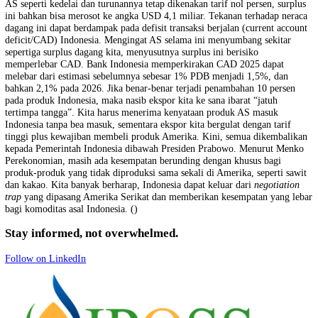
berdasarkan pernyataan Gedung Putih berjudul
Further Modifying the
Reciprocal Tariff Rates
(31/7), tarif Trump terbaru menunjukkan bah
Indonesia, Malaysia, Kamboja, Filipina dan Thailand sama-sama men
pil pahit tarif 19 persen. Di ASEAN, Brunei mendapatkan 25 persen,
dan Myanmar 40 persen serta Vietnam 20 persen. Kondisi ini dipastik
telah membuka persaingan ketat antara Indonesia dan Malaysia khusu
bidang sawit. Struktur perdagangan Indonesia-AS pun memperlihatka
ketimpangan. Ekspor Indonesia ke AS didominasi produk manufaktur
tambang bernilai tambah rendah, seperti furnitur, tekstil, produk mine
dan alas kaki. Sementara itu, impor dari AS didominasi bahan baku d
barang modal. Meskipun tarif resmi turun ke 19 persen, potensi nilai 
Indonesia ke AS justru diperkirakan akan berkurang hingga USD 9 mi
Dampaknya terhadap neraca perdagangan sangat nyata. Surplus perd
Indonesia dengan AS yang sebelumnya mencapai USD 11,7 miliar pa
2023 dan diperkirakan mencapai USD 14 miliar pada 2024, berpotens
menyusut drastis menjadi hanya sekitar USD 5 miliar. Jika impor pro
AS seperti kedelai dan turunannya tetap dikenakan tarif nol persen, su
ini bahkan bisa merosot ke angka USD 4,1 miliar. Tekanan terhadap 
dagang ini dapat berdampak pada defisit transaksi berjalan (current a
deficit/CAD) Indonesia. Mengingat AS selama ini menyumbang sekit
sepertiga surplus dagang kita, menyusutnya surplus ini berisiko
memperlebar CAD. Bank Indonesia memperkirakan CAD 2025 dapat
melebar dari estimasi sebelumnya sebesar 1% PDB menjadi 1,5%, da
bahkan 2,1% pada 2026. Jika benar-benar terjadi penambahan 10 per