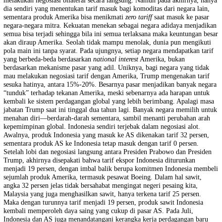
ingat, itu semua baru akan terealisasi manakala harga sawit kita kompe
sebagai buntut dari tarif Trump yang masih terus mengalami perubah
sangat cepat. Repotnya, Trump seolah menjadikan Indonesia mitra da
yang harus “membayar” defisit perdagangan yang dialami oleh Ameri
selama satu dekade terakhir. Trump sebagai pemimpin negara adidaya
bahkan telah mengubah arah perdagangan dunia yang semula lebih
mengedepankan multilateralisme menjadi unilateralisme. Akibatnya,
yang sejak awal digadang-gadang menjadi penjaga perdagangan
internasional yang adil, kini nyaris kurang memiliki gigi atau taji. D
slogan “America First”, Trump menekan semua mitra dagangnya unt
melakukan negosiasi bilateral secara langsung. Namun pada akhirnya,
dia sendiri yang menentukan tarif masuk bagi komoditas dari negara l
sementara produk Amerika bisa menikmati
zero tariff
saat masuk ke p
negara-negara mitra. Kekuatan menekan sebagai negara adidaya menj
semua bisa terjadi sehingga bila ini semua terlaksana maka keuntunga
akan diraup Amerika. Seolah tidak mampu menolak, dunia pun mengi
pola main ini tanpa syarat. Pada ujungnya, setiap negara mendapatkan 
yang berbeda-beda berdasarkan
national interest
Amerika, bukan
berdasarkan mekanisme pasar yang adil. Uniknya, bagi negara yang t
mau melakukan negosiasi tarif dengan Amerika, Trump mengenakan t
sesuka hatinya, antara 15%-20%. Besarnya pasar menjadikan banyak 
“tunduk” terhadap tekanan Amerika, meski sebenarnya ada harapan u
kembali ke sistem perdagangan global yang lebih berimbang. Apalagi
jabatan Trump saat ini tinggal dua tahun lagi. Banyak negara memili