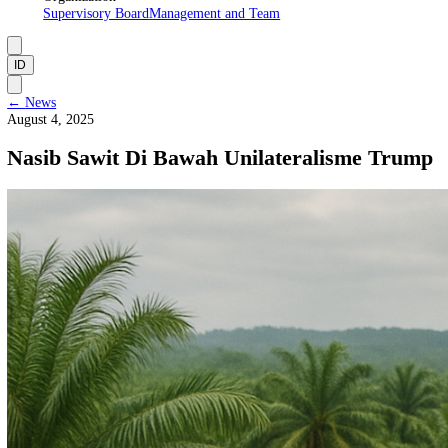
About Us
Manifesto
Vision and Mission
Institutional Framework
Organization
Supervisory Board
Management and Team
ID
←
News
August 4, 2025
Nasib Sawit Di Bawah Unilateralisme Tr