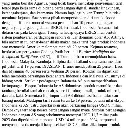
menahan diri—berdarah-darah sementara, sambil menanti perubahan 
kepemimpinan global. Indonesia sendiri terjebak dalam negosiasi alot
Awalnya, produk Indonesia yang masuk ke AS dikenakan tarif 32 per
sementara produk AS ke Indonesia tetap masuk dengan tarif 0 persen.
Setelah lobi dan negosiasi langsung antara Presiden Prabowo dan Pre
Trump, akhirnya disepakati bahwa tarif ekspor Indonesia diturunkan
menjadi 19 persen, dengan imbal balik berupa komitmen Indonesia 
sejumlah produk Amerika, termasuk pesawat Boeing. Dalam hal sawit
angka 32 persen jelas tidak bersahabat mengingat negeri pesaing kita,
Malaysia yang juga menghasilkan sawit, hanya terkena tarif 25 persen
Maka dengan turunnya tarif menjadi 19 persen, produk sawit Indones
kembali memperoleh daya saing yang cukup di pasar AS. Pada Juli,
Indonesia dan AS juga menandatangani kerangka kerja perdagangan b
yang mulai berlaku Agustus, yang tidak hanya mencakup penyesuaian 
tetapi juga kerja sama di bidang perdagangan digital, standar lingkun
ketenagakerjaan, dan keamanan. Namun lagi-lagi bukan Trump bila t
membuat kejutan. Saat semua pihak mempersiapkan diri untuk ekspor
dengan tarif baru, muncul wacana penambahan 10 persen bagi negara
negara yang tergabung dalam BRICS, termasuk Indonesia. Ancaman i
didasarkan pada kecurigaan Trump terhadap upaya BRICS membentu
sistem pembayaran perdagangan sendiri di luar dominasi dolar AS. Ar
bila ancaman itu benar-benar dilaksanakan maka tarif bagi produk In
saat memasuki Amerika melompat menjadi 29 persen. Kejutan teranya