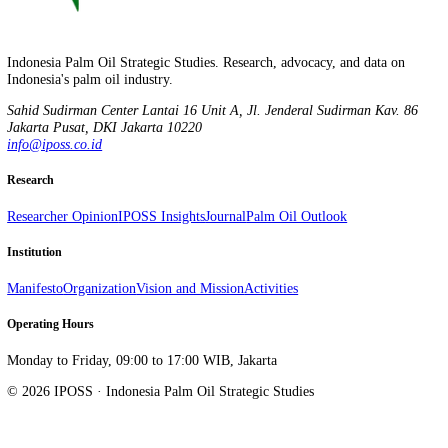
Indonesia memiliki modal yang tidak hanya mampu mengurangi
ketergantungan pada impor bahan bakar fosil, tetapi juga membuka ja
bagi masa depan energi yang lebih berkelanjutan. ()
Stay informed, not overwhelmed.
Follow on LinkedIn
Indonesia Palm Oil Strategic Studies. Research, advocacy, and data o
Indonesia's palm oil industry.
Sahid Sudirman Center Lantai 16 Unit A, Jl. Jenderal Sudirman Kav.
Jakarta Pusat
,
DKI Jakarta
10220