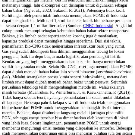
minyak mentah. Proses ini meninggalkan limbah dalam jumlah besar, 
satunya limbah cair yang dikenal sebagai
Palm Oil Mill Effluent
(PO
POME mengandung senyawa organik yang, jika tidak diolah, bisa be
menjadi gas metana. Namun, senyawa inilah yang sebenarnya menyi
potensi besar sebagai sumber energi terbarukan. Di tengah tantangan t
energi dan kebutuhan menurunkan emisi, limbah ini sebenarnya men
peluang besar. Teknologi saat ini memungkinkan POME diolah menja
energi terbarukan, salah satunya
biomethane
atau Bio-CNG (
compress
natural gas
berbasis hayati). Melalui proses fermentasi tanpa oksigen 
dalam biodigester, bakteri akan memecah senyawa organik dalam P
dan menghasilkan gas metana. Gas ini kemudian dimurnikan hingga k
metananya tinggi, lalu dikompresi dan disimpan untuk digunakan seb
bahan bakar (Ng et al., 2023; Sukardi, R, 2021). Potensinya tidak kec
Perhitungan oleh pemerintah Indonesia menunjukan, POME di Indone
dapat menghasilkan lebih dari 1,5 miliar meter kubik biomethane per
—setara dengan 1,1 miliar liter solar (Sumber:
CNBC Indonesia
). An
cukup untuk menutupi sebagian kebutuhan bahan bakar sektor transpor
Bahkan, jika limbah padat seperti tandan kosong juga dimanfaatkan,
kapasitas produksi dapat meningkat hingga seperlima. Dari sisi teknis,
pemanfaatan Bio-CNG tidak memerlukan infrastruktur baru yang rum
Gas yang sudah dikompresi bisa dikirim menggunakan tabung ke loka
pengguna, baik itu depo bus, armada logistik, atau pembangkit listrik.
Kendaraan yang ingin menggunakan bahan bakar ini hanya memerluk
sedikit penyesuaian mesin. Selain Bio-CNG, riset juga menunjukka