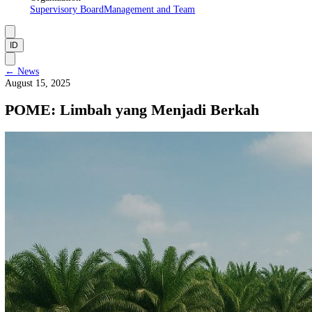
About Us
Manifesto
Vision and Mission
Institutional Framework
Organization
Supervisory Board
Management and Team
ID
←
News
August 15, 2025
POME: Limbah yang Menjadi Berkah