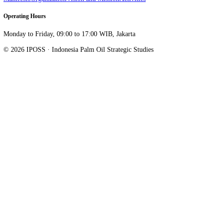
Indonesia's palm oil industry.
Sahid Sudirman Center Lantai 16 Unit A, Jl. Jenderal Sudirman Kav.
Jakarta Pusat
,
DKI Jakarta
10220
info@iposs.co.id
Research
Researcher Opinion
IPOSS Insights
Journal
Palm Oil Outlook
Institution
Manifesto
Organization
Vision and Mission
Activities
Operating Hours
Monday to Friday, 09:00 to 17:00 WIB, Jakarta
© 2026 IPOSS · Indonesia Palm Oil Strategic Studies