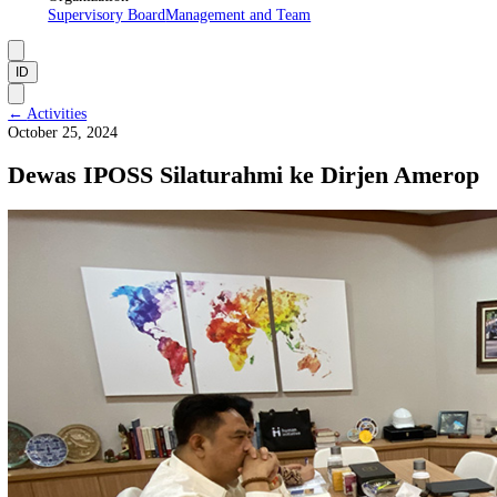
About Us
Manifesto
Vision and Mission
Institutional Framework
Organization
Supervisory Board
Management and Team
ID
←
Activities
October 25, 2024
Dewas IPOSS Silaturahmi ke Dirjen Ame