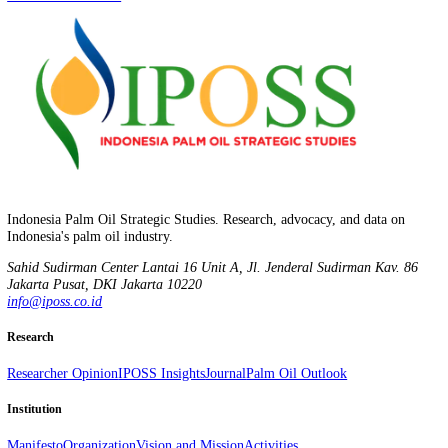
energi terbarukan, bahan baku pupuk organik dan bahan baku pakan t
Sebelum berpisah, Dewas Sofyan Djalil memberikan kenang-kenanga
kepada Dirjen Amerop berupa buku baru yang baru saja diluncurkan 
IPOSS: Sawit, Anugerah yang Harus Diperjuangkan. Sedangkan Dirj
Amerop memberikan kopi dari hasil kebunnya di daerah Jawa Barat. (
[gallery columns="2" size="medium"
ids="3663,3664,3665,3666,3667,3668"]
Stay informed, not overwhelmed.
Follow on LinkedIn
Indonesia Palm Oil Strategic Studies. Research, advocacy, and data o