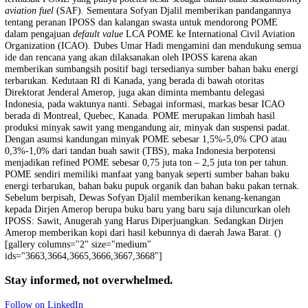
Amerop), di Kementerian Luar Negeri, Jl. Taman Pejambon, Jakarta
(25/10/24). Mereka mendiskusikan strategi tentang masa depan
palm o
effluent
(POME) untuk dijadikan energi hijau. Pertemuan tersebut ha
dan akrab. Dewas IPOSS, Sofyan Djalil dan Yuri O. Thamrin layakn
bernostalgia dengan teman lama yang belum sempat bertemu, Dirjen
Amerop, Dubes Umar Hadi. Dengan penuh semangat Yuri Thamrin
memberikan
introduction
tentang energi hijau dalam kancah global,
termasuk POME yang punya potensi besar sebagai bahan baku
sustain
aviation fuel
(SAF). Sementara Sofyan Djalil memberikan pandanga
tentang peranan IPOSS dan kalangan swasta untuk mendorong POM
dalam pengajuan
default value
LCA POME ke International Civil Avi
Organization (ICAO). Dubes Umar Hadi mengamini dan mendukung
ide dan rencana yang akan dilaksanakan oleh IPOSS karena akan
memberikan sumbangsih positif bagi tersedianya sumber bahan baku 
terbarukan. Kedutaan RI di Kanada, yang berada di bawah otoritas
Direktorat Jenderal Amerop, juga akan diminta membantu delegasi
Indonesia, pada waktunya nanti. Sebagai informasi, markas besar IC
berada di Montreal, Quebec, Kanada. POME merupakan limbah hasil
produksi minyak sawit yang mengandung air, minyak dan suspensi pa
Dengan asumsi kandungan minyak POME sebesar 1,5%-5,0% CPO a
0,3%-1,0% dari tandan buah sawit (TBS), maka Indonesia berpotensi
menjadikan refined POME sebesar 0,75 juta ton – 2,5 juta ton per tah
POME sendiri memiliki manfaat yang banyak seperti sumber bahan b