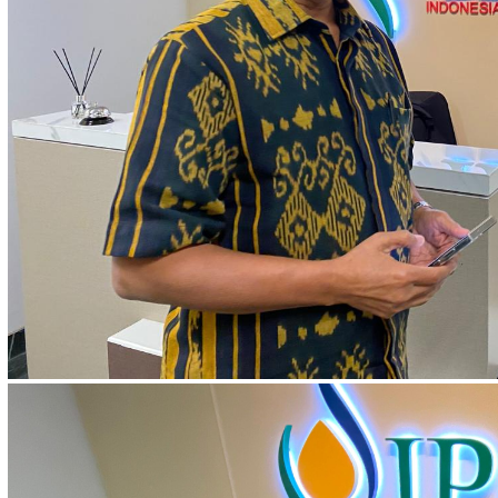
narasi besar wacana masing-masing pihak yang berkepentingan. Sela
atas penerbitan buku barunya. Semoga mencerahkan banyak kalangan
Menurut rencana, Petrus Gunarso akan menjadi salah satu nara sumbe
kedua dalam podcast IPOSS x Kumparan yang akan dilaksanakan pad
Juli 2024. Pria asal Solo itu nanti akan diajak berbincang secara men
tentang masalah deforestasi di Indonesia yang kadang diisukan sebaga
akibat dari perkembangan industri sawit Indonesia. ()