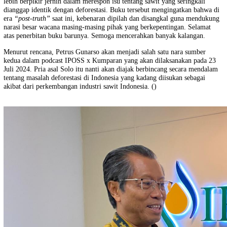
Pengamat kehutanan dan lingkungan, Dr. Ir. Petrus Gunarso M.Sc, y
belum lama ini meluncurkan buku berjudul “Sawit untuk Negeri”
berkunjung ke Kantor IPOSS (17/07/2024). Pengurus IPOSS, Kepala 
Komunikasi dan Peneliti Senior IPOSS, kemudian berdiskusi banyak 
tentang karyanya besutan Kompas itu. Dalam suasana yang rileks, pri
sudah malang melintang di bidang kehutanan dan pelestarian alam di 
global tersebut memberikan pandangannya tentang posisi sawit, energi
dan penggunaan lahan di tanah air. Tidak hanya itu, Petrus juga meng
IPOSS untuk berkolaborasi dalam sebuah proyek pemetaan lahan sawi
Indonesia.
Secara garis besar buku “Sawit untuk Negeri” mengajak pembaca unt
lebih berpikir jernih dalam merespon isu tentang sawit yang seringkal
dianggap identik dengan deforestasi. Buku tersebut mengingatkan ba
era
“post-truth”
saat ini, kebenaran dipilah dan disangkal guna men