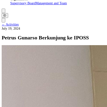
About Us
Manifesto
Vision and Mission
Institutional Framework
Organization
Supervisory Board
Management and Team
ID
←
Activities
July 19, 2024
Petrus Gunarso Berkunjung ke IPOSS