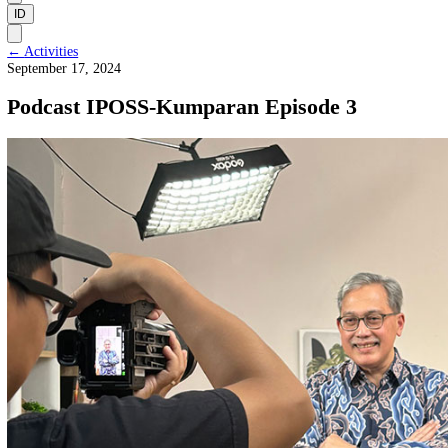
Supervisory Board
Management and Team
ID
←
Activities
September 17, 2024
Podcast IPOSS-Kumparan Episode 3