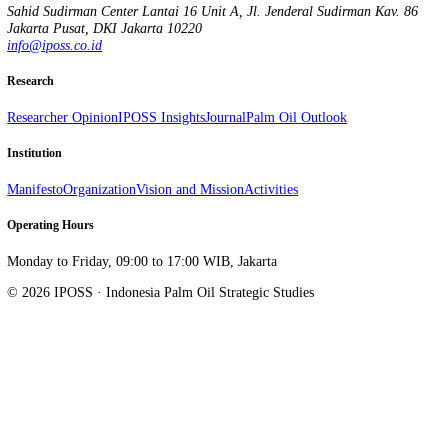
Indonesia Palm Oil Strategic Studies. Research, advocacy, and data on
Sahid Sudirman Center Lantai 16 Unit A, Jl. Jenderal Sudirman Kav.
Jakarta Pusat
,
DKI Jakarta
10220
info@iposs.co.id
Research
Researcher Opinion
IPOSS Insights
Journal
Palm Oil Outlook
Institution
Manifesto
Organization
Vision and Mission
Activities