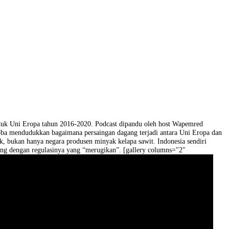
uta Besar RI untuk Uni Eropa tahun 2016-2020. Podcast dipandu oleh
tersebut mencoba mendudukkan bagaimana persaingan dagang terjadi 
berbagai pihak, bukan hanya negara produsen minyak kelapa sawit. In
tervensi pihak asing dengan regulasinya yang “merugikan”. [gallery co