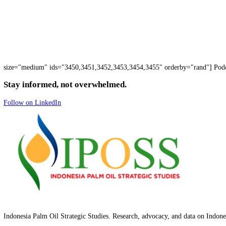
size="medium" ids="3450,3451,3452,3453,3454,3455" orderby="rand
Stay informed, not overwhelmed.
Follow on LinkedIn