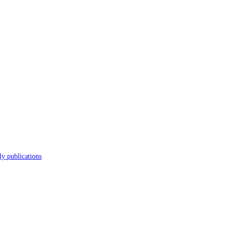
s
Journal
Scholarly publications