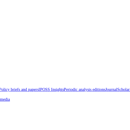
d Papers
Policy briefs and papers
IPOSS Insights
Periodic analysis edition
oss the media