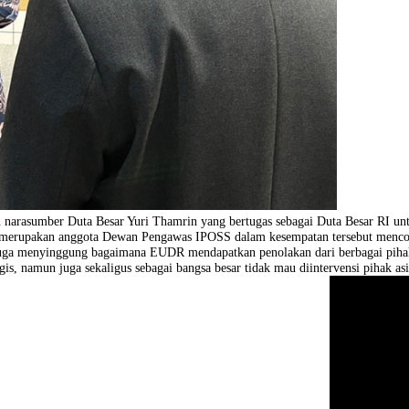
dirkan narasumber Duta Besar Yuri Thamrin yang bertugas sebagai D
ang juga merupakan anggota Dewan Pengawas IPOSS dalam kesempatan 
asumber juga menyinggung bagaimana EUDR mendapatkan penolakan dari 
 strategis, namun juga sekaligus sebagai bangsa besar tidak mau diin