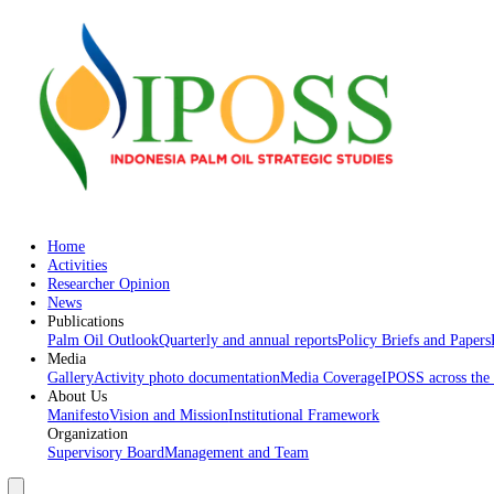
Home
Activities
Researcher Opinion
News
Publications
Palm Oil Outlook
Quarterly and annual reports
Policy Briefs an
Media
Gallery
Activity photo documentation
Media Coverage
IPOSS acr
About Us
Manifesto
Vision and Mission
Institutional Framework
Organization