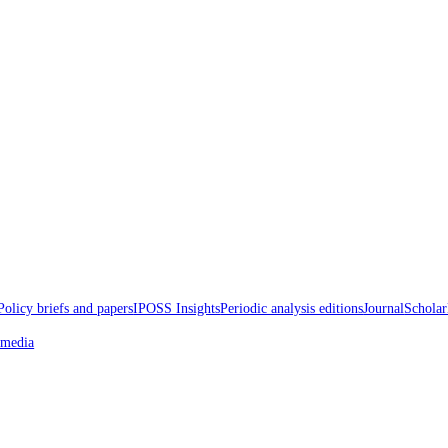
d Papers
Policy briefs and papers
IPOSS Insights
Periodic analysis edition
oss the media