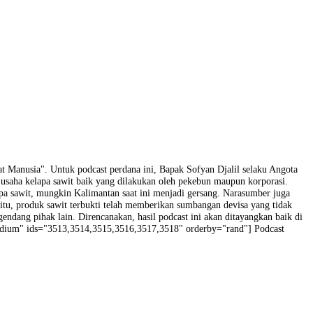
 Sawit dan Hajat Manusia". Untuk podcast perdana ini, Bapak Sofyan D
tentang makro usaha kelapa sawit baik yang dilakukan oleh pekebun 
nar. Justru tanpa sawit, mungkin Kalimantan saat ini menjadi gersang
 orang. Selain itu, produk sawit terbukti telah memberikan sumbangan
gikuti tabuhan gendang pihak lain. Direncanakan, hasil podcast ini aka