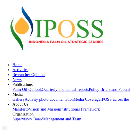
Home
Activities
Researcher Opinion
News
Publications
Palm Oil Outlook
Quarterly and annual reports
Policy Briefs an
Media
Gallery
Activity photo documentation
Media Coverage
IPOSS acr
About Us
Manifesto
Vision and Mission
Institutional Framework
Organization