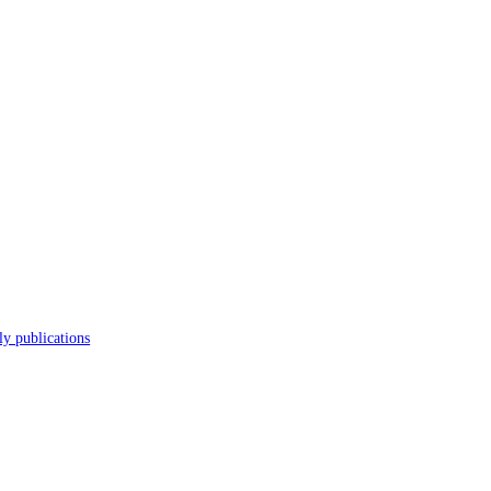
s
Journal
Scholarly publications