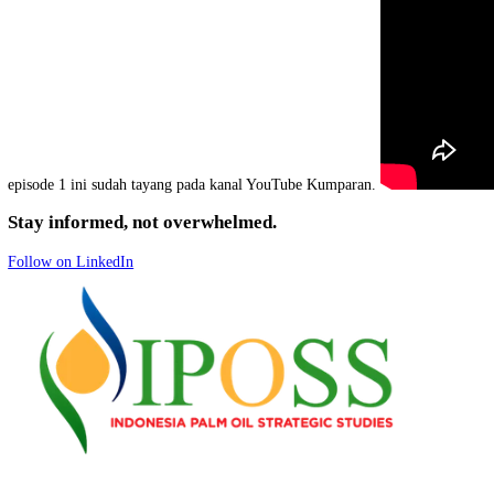
media kumparan maupun IPOSS. Selain itu akan dibuat juga berbagai
episode 1 ini sudah tayang pada kanal YouTube Kumparan.
Stay informed, not overwhelmed.
Follow on LinkedIn