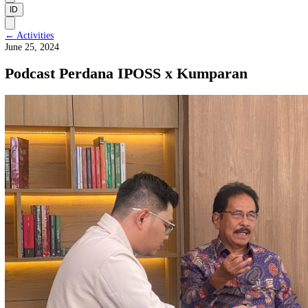
Supervisory Board
Management and Team
ID
←
Activities
June 25, 2024
Podcast Perdana IPOSS x Kumparan