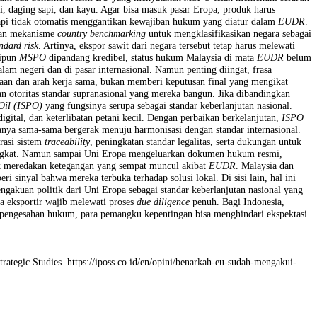
mpatan itu, Komisioner Uni Eropa bidang lingkungan menyebut
Malays
on (EUDR)
. Sejumlah media Malaysia kemudian menafsirkan pernyataan 
an hingga kini belum ada dokumen resmi EU yang menyatakan
MSPO
te
i, kakao, kedelai, daging sapi, dan kayu. Agar bisa masuk pasar Eropa
 pendukung, tetapi tidak otomatis menggantikan kewajiban hukum yan
ropa menggunakan mekanisme
country benchmarking
untuk mengklasifi
a di kategori
standard risk
. Artinya, ekspor sawit dari negara tersebut t
 demikian, meskipun
MSPO
dipandang kredibel, status hukum Malaysi
ra sawit di dalam negeri dan di pasar internasional. Namun penting di
mbangun kepercayaan dan arah kerja sama, bukan memberi keputusan fin
u akan melemahkan otoritas standar supranasional yang mereka bangun.
stainable Palm Oil (ISPO)
yang fungsinya serupa sebagai standar keber
isme pelacakan digital, dan keterlibatan petani kecil. Dengan perbaikan