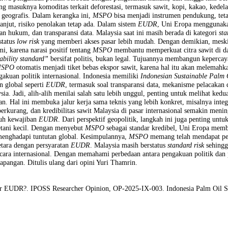
nyataan bersama pada 5 September 2025 di Kuala Lumpur. Dalam kese
n sedang diusahakan penyesuaiannya dengan
EU Deforestation Regulati
bawahi bahwa pengakuan politik berbeda dengan pengesahan hukum, d
g melarang masuknya komoditas terkait deforestasi, termasuk sawit, kop
 koordinat geografis. Dalam kerangka ini,
MSPO
bisa menjadi instrumen
i lebih lanjut, risiko penolakan tetap ada.
Dalam sistem
EUDR
, Uni E
 penegakan hukum, dan transparansi data. Malaysia saat ini masih berad
 dengan status
low risk
yang memberi akses pasar lebih mudah. Dengan
dimaklumi, karena narasi positif tentang
MSPO
membantu memperkuat cit
 sustainability standard”
bersifat politis, bukan legal. Tujuannya me
 bahwa
MSPO
otomatis menjadi tiket bebas ekspor sawit, karena hal it
t pengakuan politik internasional. Indonesia memiliki
Indonesian Su
untutan global seperti
EUDR
, termasuk soal transparansi data, mekan