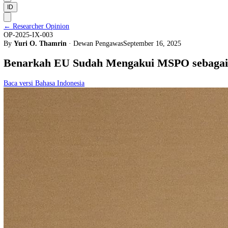
Supervisory Board
Management and Team
ID
←
Researcher Opinion
OP-2025-IX-003
By
Yuri O. Thamrin
·
Dewan Pengawas
September 16, 2025
Benarkah EU Sudah Mengakui MSPO se
Baca versi Bahasa Indonesia