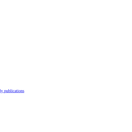
s
Journal
Scholarly publications