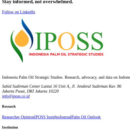
berpotensi memperkuat posisi sawit Indonesia sebagaimana
MSPO
bag
Meski demikian, perkembangan pengakuan EU terhadap
MSPO
tetap 
petani kecil. Bila penyesuaian ini berhasil, beban administrasi eks
MSPO
masih sebatas standar nasional yang mendukung, bukan pengg
Indonesia menilai regulasi itu diskriminatif serta berpotensi menyin
menjadi momentum bagi Indonesia untuk memperkuat
ISPO
agar leb
relevan, tetapi belum ada pengesahan hukum formal yang menempatk
penguatan
ISPO
menjadi agenda penting agar kredibilitas sawit juga
yang keliru dan lebih fokus pada upaya peningkatan standar keberlanj
How to Cite
Copy citation
Thamrin, Y. O. (2025). Benarkah EU Sudah Mengakui MSPO sebagai S
mspo-sebagai-standar-eudr
Number
OP-2025-IX-003
Published
September 16, 2025
DOI
-
Stay informed, not overwhelmed.
Follow on LinkedIn