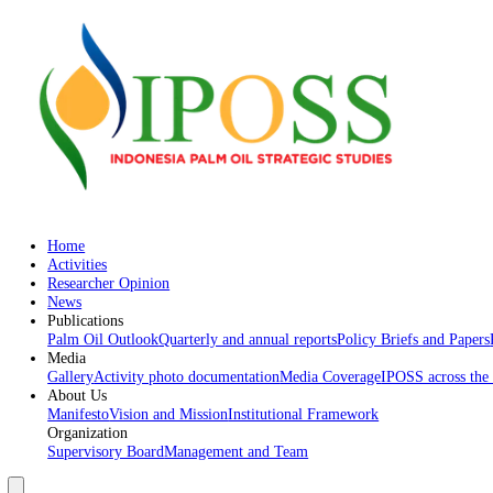
Home
Activities
Researcher Opinion
News
Publications
Palm Oil Outlook
Quarterly and annual reports
Policy Briefs an
Media
Gallery
Activity photo documentation
Media Coverage
IPOSS acr
About Us
Manifesto
Vision and Mission
Institutional Framework
Organization