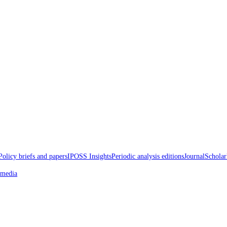
d Papers
Policy briefs and papers
IPOSS Insights
Periodic analysis edition
oss the media