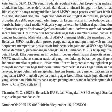
Hubungan Malaysia dan Uni Eropa memasuki babak baru setelah per
Oil (MSPO)
sebagai standar keberlanjutan nasional yang relevan da
pengakuan penuh Uni Eropa terhadap
MSPO
. Namun, perlu digaris
ketentuan
EUDR
.
EUDR
sendiri adalah regulasi ketat Uni Eropa yan
dibuktikan legal, bebas deforestasi, dan dapat ditelusuri hingga titik
Jika eksportir hanya mengandalkan label
MSPO
tanpa proses verifikas
low risk, standard risk,
atau
high risk
berdasarkan tingkat deforestasi,
prosedur
due diligence
penuh oleh importir Eropa. Posisi ini berbeda
berubah.
Interpretasi media Malaysia yang terkesan berlebihan dapat 
diplomatis seperti
“acknowledged as credible”
atau
“relevant national
secara hukum. Uni Eropa pun berhati-hati agar tidak memberi kesan
dengan Indonesia, Malaysia melalui
MSPO
memang lebih dulu mendapa
Bedanya,
ISPO
masih dalam proses penguatan agar mampu menjawab t