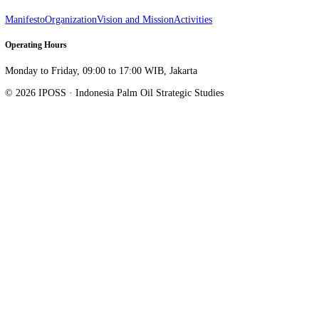
Indonesia Palm Oil Strategic Studies. Research, advocacy, and data on
Sahid Sudirman Center Lantai 16 Unit A, Jl. Jenderal Sudirman Kav.
Jakarta Pusat
,
DKI Jakarta
10220
info@iposs.co.id
Research
Researcher Opinion
IPOSS Insights
Journal
Palm Oil Outlook
Institution
Manifesto
Organization
Vision and Mission
Activities
Operating Hours