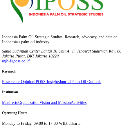
Thamrin, Y. O. (2025). Mampukah Indonesia Swasembada Energi da
Lima Tahun?. IPOSS Researcher Opinion, OP-2025-V-002. Indonesi
Oil Strategic Studies. https://iposs.co.id/en/opini/mampukah-indonesi
swasembada-energi-dalam-lima-tahun
Number
OP-2025-V-002
Published
May 9, 2025
DOI
-
Stay informed, not overwhelmed.
Follow on LinkedIn
Indonesia Palm Oil Strategic Studies. Research, advocacy, and data o