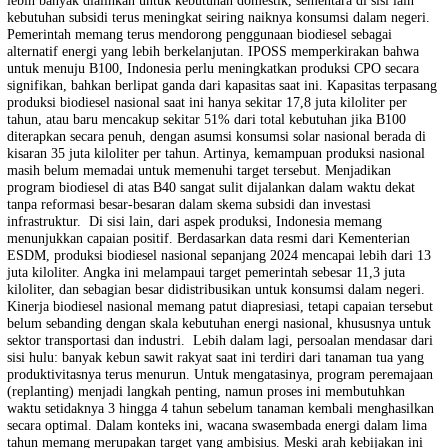
titik optimum saat ini, karena melampaui itu berisiko menimbulkan
gangguan serius pada ekosistem industri perkelapasawitan, baik dari si
ketersediaan feedstock maupun pembiayaan.
Menurut riset IPOSS, s
pembiayaan yang selama ini bergantung pada dana Badan Pengelola 
Perkebunan Kelapa Sawit (BPDPKS) diproyeksikan tidak lagi mencu
jika bauran ditingkatkan di atas B40. Bahkan dalam skenario B40 pe
pada 2025, BPDPKS diperkirakan mengalami defisit anggaran lebih d
23 triliun, sementara penerapan B50 bisa menyebabkan kekurangan h
Rp 34 triliun. Defisit ini terutama dipicu oleh menurunnya penerimaa
Pungutan Ekspor (PE)
akibat turunnya volume ekspor CPO, karen
lebih banyak dialihkan untuk kebutuhan domestik, sementara di sisi la
kebutuhan subsidi terus meningkat seiring naiknya konsumsi dalam n
Pemerintah memang terus mendorong penggunaan biodiesel sebagai
alternatif energi yang lebih berkelanjutan. IPOSS memperkirakan ba
untuk menuju B100, Indonesia perlu meningkatkan produksi CPO sec
signifikan, bahkan berlipat ganda dari kapasitas saat ini. Kapasitas te
produksi biodiesel nasional saat ini hanya sekitar 17,8 juta kiloliter pe
tahun, atau baru mencakup sekitar 51% dari total kebutuhan jika B10
diterapkan secara penuh, dengan asumsi konsumsi solar nasional berad
kisaran 35 juta kiloliter per tahun. Artinya, kemampuan produksi nasi
masih belum memadai untuk memenuhi target tersebut. Menjadikan
program biodiesel di atas B40 sangat sulit dijalankan dalam waktu de
tanpa reformasi besar-besaran dalam skema subsidi dan investasi
infrastruktur.
Di sisi lain, dari aspek produksi, Indonesia memang