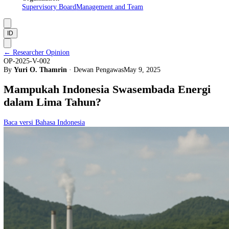
About Us
Manifesto
Vision and Mission
Institutional Framework
Organization
Supervisory Board
Management and Team
ID
←
Researcher Opinion
OP-2025-V-002
By
Yuri O. Thamrin
·
Dewan Pengawas
May 9, 2025
Mampukah Indonesia Swasembada Energ
dalam Lima Tahun?
Baca versi Bahasa Indonesia