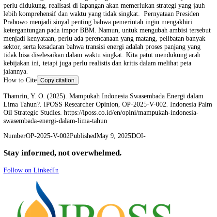
menunjukkan capaian positif. Berdasarkan data resmi dari Kementeri
ESDM, produksi biodiesel nasional sepanjang 2024 mencapai lebih da
juta kiloliter. Angka ini melampaui target pemerintah sebesar 11,3 jut
kiloliter, dan sebagian besar didistribusikan untuk konsumsi dalam neg
Kinerja biodiesel nasional memang patut diapresiasi, tetapi capaian te
belum sebanding dengan skala kebutuhan energi nasional, khususnya 
sektor transportasi dan industri.
Lebih dalam lagi, persoalan mendasa
sisi hulu: banyak kebun sawit rakyat saat ini terdiri dari tanaman tua 
produktivitasnya terus menurun. Untuk mengatasinya, program perem
(replanting) menjadi langkah penting, namun proses ini membutuhka
waktu setidaknya 3 hingga 4 tahun sebelum tanaman kembali mengha
secara optimal. Dalam konteks ini, wacana swasembada energi dalam 
tahun memang merupakan target yang ambisius. Meski arah kebijakan
perlu didukung, realisasi di lapangan akan memerlukan strategi yang 
lebih komprehensif dan waktu yang tidak singkat.
Pernyataan Presid
Prabowo menjadi sinyal penting bahwa pemerintah ingin mengakhiri
ketergantungan pada impor BBM. Namun, untuk mengubah ambisi te
menjadi kenyataan, perlu ada perencanaan yang matang, pelibatan ba
sektor, serta kesadaran bahwa transisi energi adalah proses panjang ya
tidak bisa diselesaikan dalam waktu singkat. Kita patut mendukung ar
kebijakan ini, tetapi juga perlu realistis dan kritis dalam melihat peta
jalannya.
How to Cite
Copy citation