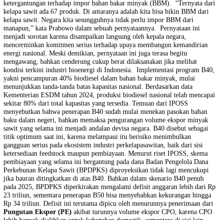
Presiden Indonesia, Prabowo Subianto, menyampaikan ambisi besar 
membawa Indonesia menuju swasembada energi dalam lima tahun ma
pemerintahannya. Komitmen ini disampaikannya saat menghadiri fo
halal bihalal bersama para purnawirawan TNI-Polri (6/5). Prabowo
menyebut Indonesia memiliki sumber daya besar, terutama kelapa saw
yang dapat dimanfaatkan sebagai bahan baku biodiesel untuk mengga
ketergantungan terhadap impor bahan bakar minyak (BBM).
“Ternya
kelapa sawit ada 67 produk. Di antaranya adalah kita bisa bikin BBM 
kelapa sawit. Negara kita sesungguhnya tidak perlu impor BBM dari
manapun,” kata Prabowo dalam sebuah pernyataannya.
Pernyataan in
menjadi sorotan karena disampaikan langsung oleh kepala negara,
mencerminkan komitmen serius terhadap upaya membangun kemandi
energi nasional. Meski demikian, pernyataan ini juga terasa begitu
mengawang, bahkan cenderung cukup berat dilaksanakan jika melihat
kondisi terkini industri bioenergi di Indonesia.
Implementasi progra
yakni pencampuran 40% biodiesel dalam bahan bakar minyak, mulai
menunjukkan tanda-tanda batas kapasitas nasional. Berdasarkan data
Kementerian ESDM tahun 2024, produksi biodiesel nasional telah me
sekitar 80% dari total kapasitas yang tersedia. Temuan dari IPOSS
menyebutkan bahwa penerapan B40 sudah mulai menekan pasokan ba
baku dalam negeri, bahkan memaksa pengurangan volume ekspor mi
sawit yang selama ini menjadi andalan devisa negara. B40 disebut seb