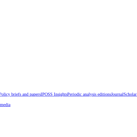
d Papers
Policy briefs and papers
IPOSS Insights
Periodic analysis edition
oss the media