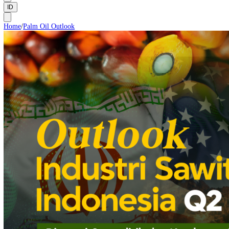
Supervisory Board
Management and Team
ID
Home
/
Palm Oil Outlook