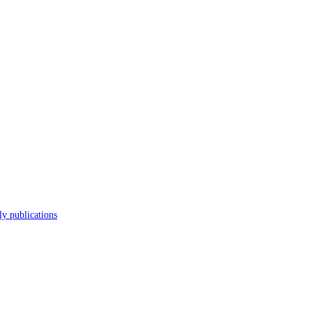
s
Journal
Scholarly publications