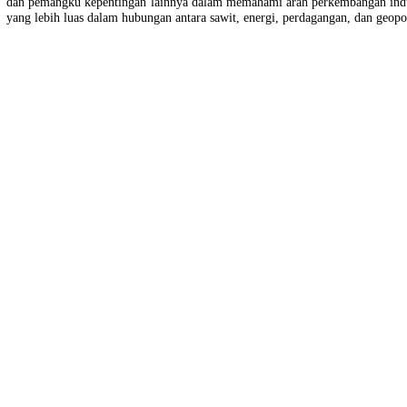
dibandingkan dengan bahan bakar fosil, sementara biaya logistik dan d
juga oleh ekspektasi pasar terhadap peran sawit sebagai komoditas subs
Di pasar domestik, eskalasi perang juga diperkirakan akan ikut me
April 2026. Namun, pembentukan harga domestik tidak hanya meng
membentuk
export parity price
di pasar dalam negeri.
Outlook ini juga menunjukkan bahwa kenaikan harga tersebut terjadi
hidrologis pada akhir 2025 dan mulai munculnya sinyal musim kering 
demand, risiko iklim, penguatan konsumsi domestik, dan dinamika g
dan pemangku kepentingan lainnya dalam memahami arah perkembangan
yang lebih luas dalam hubungan antara sawit, energi, perdagangan, da