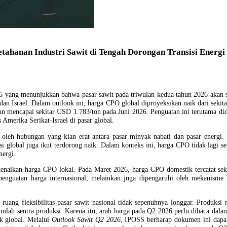
 dan Ketahanan Industri Sawit di Tengah Dorongan Tra
 Q2 2026 yang menunjukkan bahwa pasar sawit pada triwulan kedua tahu
Serikat, dan Israel. Dalam outlook ini, harga CPO global diproyeksika
perkirakan mencapai sekitar USD 1.783/ton pada Juni 2026. Penguatan 
 Iran vs Amerika Serikat-Israel di pasar global.
ruhi oleh hubungan yang kian erat antara pasar minyak nabati dan pa