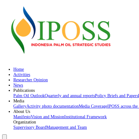
Home
Activities
Researcher Opinion
News
Publications
Palm Oil Outlook
Quarterly and annual reports
Policy Briefs an
Media
Gallery
Activity photo documentation
Media Coverage
IPOSS acr
About Us
Manifesto
Vision and Mission
Institutional Framework
Organization